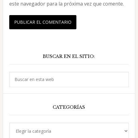
este navegador para la próxima vez que comente.
Barra
BUSCAR EN EL SITIO:
lateral
principal
Buscar
en
esta
web
CATEGORÍAS
Categorías