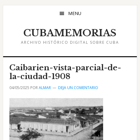
Saltar
Saltar
Saltar
al
a
al
MENU
contenido
la
pie
principal
barra
de
CUBAMEMORIAS
lateral
página
ARCHIVO HISTÓRICO DIGITAL SOBRE CUBA
principal
Caibarien-vista-parcial-de-
la-ciudad-1908
04/05/2025
POR
ALMAR
DEJA UN COMENTARIO