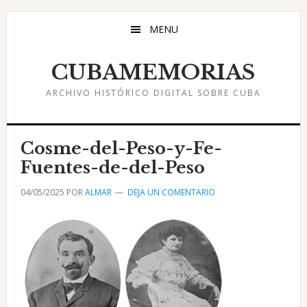
Saltar
Saltar
Saltar
al
a
al
MENU
contenido
la
pie
principal
barra
de
CUBAMEMORIAS
lateral
página
ARCHIVO HISTÓRICO DIGITAL SOBRE CUBA
principal
Cosme-del-Peso-y-Fe-
Fuentes-de-del-Peso
04/05/2025
POR
ALMAR
DEJA UN COMENTARIO