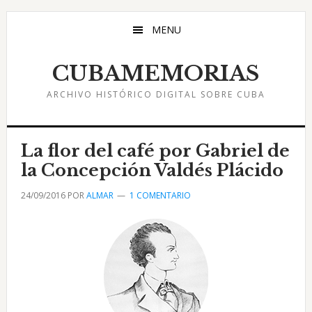
Saltar
Saltar
Saltar
al
a
al
MENU
contenido
la
pie
principal
barra
de
CUBAMEMORIAS
lateral
página
ARCHIVO HISTÓRICO DIGITAL SOBRE CUBA
principal
La flor del café por Gabriel de
la Concepción Valdés Plácido
24/09/2016
POR
ALMAR
1 COMENTARIO