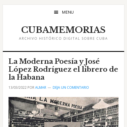
Saltar
Saltar
Saltar
al
a
al
MENU
contenido
la
pie
principal
barra
de
CUBAMEMORIAS
lateral
página
ARCHIVO HISTÓRICO DIGITAL SOBRE CUBA
principal
La Moderna Poesía y José
López Rodríguez el librero de
la Habana
13/03/2022
POR
ALMAR
DEJA UN COMENTARIO