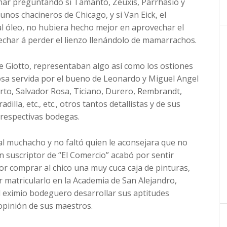
femar preguntando si Tamanto, Zeuxis, Parrhasio y
gunos chacineros de Chicago, y si Van Eick, el
al óleo, no hubiera hecho mejor en aprovechar el
echar á perder el lienzo llenándolo de mamarrachos.
de Giotto, representaban algo así como los ostiones
mosa servida por el bueno de Leonardo y Miguel Angel
Sarto, Salvador Rosa, Ticiano, Durero, Rembrandt,
illa, etc., etc., otros tantos detallistas y de sus
respectivas bodegas.
 al muchacho y no faltó quien le aconsejara que no
en suscriptor de “El Comercio” acabó por sentir
or comprar al chico una muy cuca caja de pinturas,
r matricularlo en la Academia de San Alejandro,
el eximio bodeguero desarrollar sus aptitudes
 opinión de sus maestros.