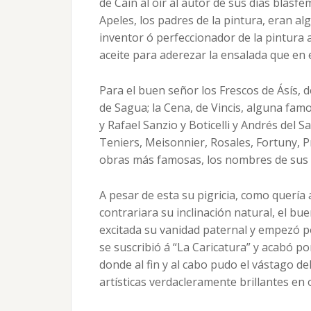
de Caín al oír al autor de sus días blas
Apeles, los padres de la pintura, eran al
inventor ó perfeccionador de la pintura 
aceite para aderezar la ensalada que en 
Para el buen señor los Frescos de Ásís, 
de Sagua; la Cena, de Vincis, alguna fa
y Rafael Sanzio y Boticelli y Andrés del 
Teniers, Meisonnier, Rosales, Fortuny, Prad
obras más famosas, los nombres de sus 
A pesar de esta su pigricia, como quería
contrariara su inclinación natural, el bu
excitada su vanidad paternal y empezó p
se suscribió á “La Caricatura” y acabó po
donde al fin y al cabo pudo el vástago d
artísticas verdacleramente brillantes en