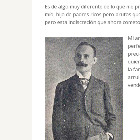
Es de algo muy diferente de lo que me p
mío, hijo de padres ricos pero brutos qu
pero esta indiscreción que ahora cometo
Mi am
perfe
preci
quien
la fa
arrui
vende