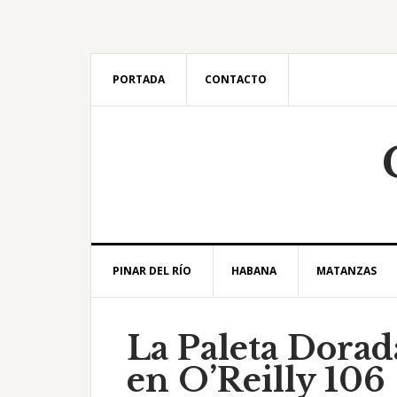
Saltar
Saltar
Saltar
Saltar
a
al
a
al
la
contenido
la
pie
navegación
principal
barra
de
PORTADA
CONTACTO
principal
lateral
página
principal
PINAR DEL RÍO
HABANA
MATANZAS
La Paleta Dorad
en O’Reilly 106