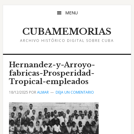
Saltar
Saltar
Saltar
al
a
al
MENU
contenido
la
pie
principal
barra
de
CUBAMEMORIAS
lateral
página
ARCHIVO HISTÓRICO DIGITAL SOBRE CUBA
principal
Hernandez-y-Arroyo-
fabricas-Prosperidad-
Tropical-empleados
18/12/2025
POR
ALMAR
DEJA UN COMENTARIO