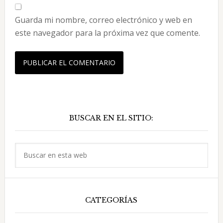
Guarda mi nombre, correo electrónico y web en
este navegador para la próxima vez que comente.
Barra
BUSCAR EN EL SITIO:
lateral
principal
Buscar
en
esta
web
CATEGORÍAS