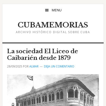
Saltar
Saltar
Saltar
al
a
al
MENU
contenido
la
pie
principal
barra
de
CUBAMEMORIAS
lateral
página
ARCHIVO HISTÓRICO DIGITAL SOBRE CUBA
principal
La sociedad El Liceo de
Caibarién desde 1879
28/09/2025
POR
ALMAR
DEJA UN COMENTARIO