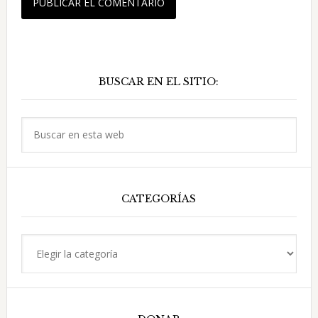
Barra
BUSCAR EN EL SITIO:
lateral
principal
Buscar
en
esta
web
CATEGORÍAS
Categorías