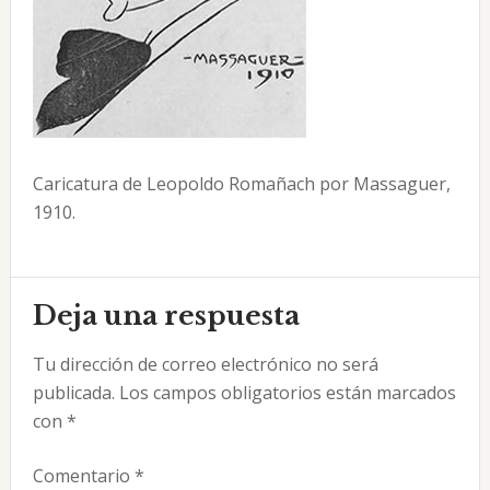
Caricatura de Leopoldo Romañach por Massaguer,
1910.
Interacciones
Deja una respuesta
con
Tu dirección de correo electrónico no será
los
publicada.
Los campos obligatorios están marcados
lectores
con
*
Comentario
*