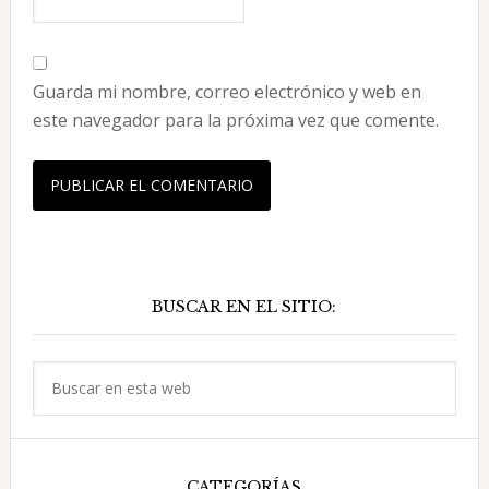
Guarda mi nombre, correo electrónico y web en
este navegador para la próxima vez que comente.
Barra
BUSCAR EN EL SITIO:
lateral
principal
Buscar
en
esta
web
CATEGORÍAS