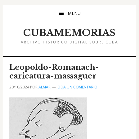
Saltar
Saltar
Saltar
al
a
al
MENU
contenido
la
pie
principal
barra
de
CUBAMEMORIAS
lateral
página
ARCHIVO HISTÓRICO DIGITAL SOBRE CUBA
principal
Leopoldo-Romanach-
caricatura-massaguer
20/10/2024
POR
ALMAR
DEJA UN COMENTARIO