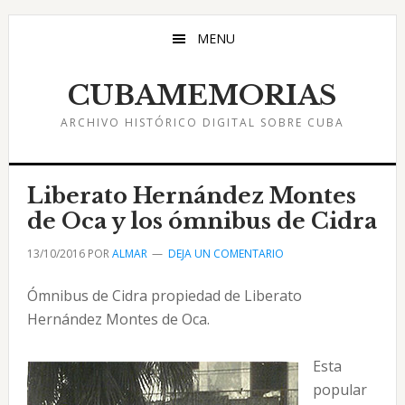
Saltar
Saltar
Saltar
al
a
al
MENU
contenido
la
pie
principal
barra
de
CUBAMEMORIAS
lateral
página
ARCHIVO HISTÓRICO DIGITAL SOBRE CUBA
principal
Liberato Hernández Montes
de Oca y los ómnibus de Cidra
13/10/2016
POR
ALMAR
DEJA UN COMENTARIO
Ómnibus de Cidra propiedad de Liberato
Hernández Montes de Oca.
Esta
popular