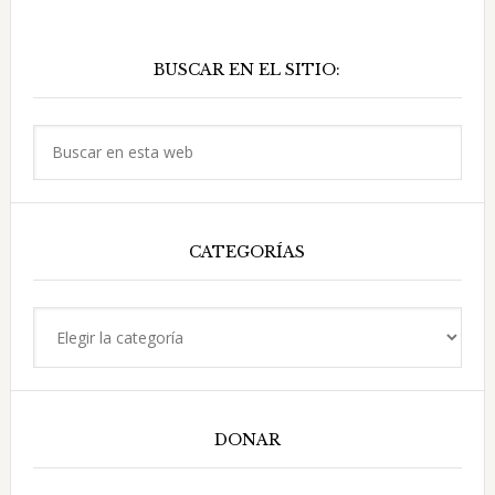
Barra
BUSCAR EN EL SITIO:
lateral
principal
Buscar
en
esta
web
CATEGORÍAS
Categorías
DONAR