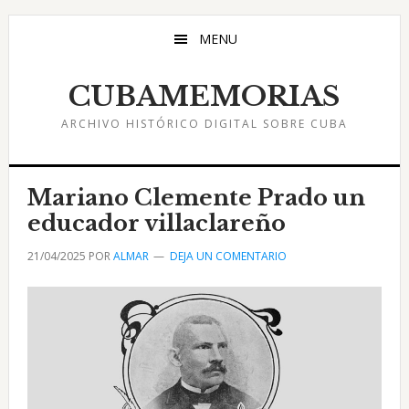
Saltar
Saltar
Saltar
al
a
al
MENU
contenido
la
pie
principal
barra
de
CUBAMEMORIAS
lateral
página
ARCHIVO HISTÓRICO DIGITAL SOBRE CUBA
principal
Mariano Clemente Prado un
educador villaclareño
21/04/2025
POR
ALMAR
DEJA UN COMENTARIO