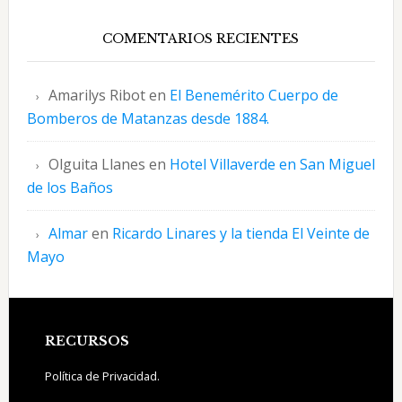
COMENTARIOS RECIENTES
Amarilys Ribot
en
El Benemérito Cuerpo de
Bomberos de Matanzas desde 1884.
Olguita Llanes
en
Hotel Villaverde en San Miguel
de los Baños
Almar
en
Ricardo Linares y la tienda El Veinte de
Mayo
Footer
RECURSOS
Política de Privacidad.