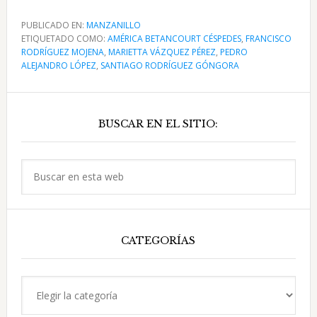
de
En
PUBLICADO EN:
MANZANILLO
ETIQUETADO COMO:
Manzanillo
AMÉRICA BETANCOURT CÉSPEDES
,
FRANCISCO
RODRÍGUEZ MOJENA
,
MARIETTA VÁZQUEZ PÉREZ
,
PEDRO
Cultural
ALEJANDRO LÓPEZ
,
SANTIAGO RODRÍGUEZ GÓNGORA
la
Prensa
Barra
Periódica
BUSCAR EN EL SITIO:
lateral
e
Intelectuales
principal
Buscar
en
esta
web
CATEGORÍAS
Categorías