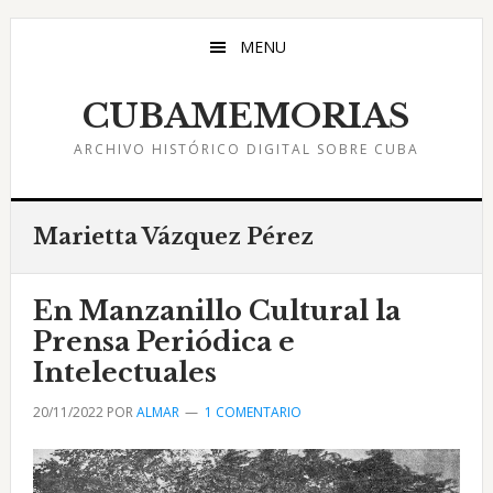
Saltar
Saltar
Saltar
al
a
al
MENU
contenido
la
pie
principal
barra
de
CUBAMEMORIAS
lateral
página
ARCHIVO HISTÓRICO DIGITAL SOBRE CUBA
principal
Marietta Vázquez Pérez
En Manzanillo Cultural la
Prensa Periódica e
Intelectuales
20/11/2022
POR
ALMAR
1 COMENTARIO