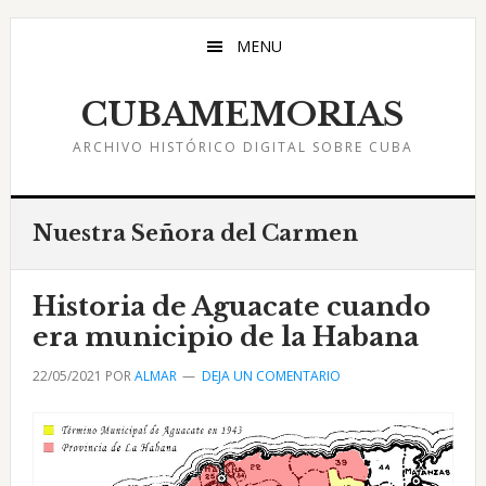
Saltar
Saltar
Saltar
al
a
al
MENU
contenido
la
pie
principal
barra
de
CUBAMEMORIAS
lateral
página
ARCHIVO HISTÓRICO DIGITAL SOBRE CUBA
principal
Nuestra Señora del Carmen
Historia de Aguacate cuando
era municipio de la Habana
22/05/2021
POR
ALMAR
DEJA UN COMENTARIO