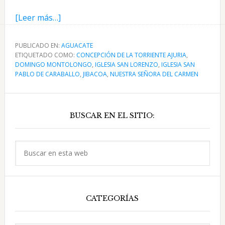
acerca
[Leer más…]
de
Historia
PUBLICADO EN:
AGUACATE
ETIQUETADO COMO:
de
CONCEPCIÓN DE LA TORRIENTE AJURIA
,
DOMINGO MONTOLONGO
,
IGLESIA SAN LORENZO
,
IGLESIA SAN
Aguacate
PABLO DE CARABALLO
,
JIBACOA
,
NUESTRA SEÑORA DEL CARMEN
cuando
era
Barra
municipio
BUSCAR EN EL SITIO:
lateral
de
la
principal
Buscar
Habana
en
esta
web
CATEGORÍAS