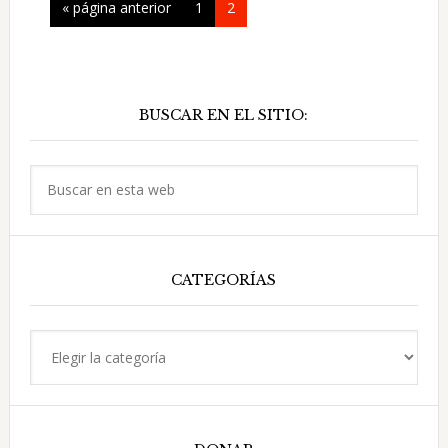
Ir
Página
Página
«
página anterior
1
2
a
la
Barra
BUSCAR EN EL SITIO:
lateral
principal
Buscar
en
esta
web
CATEGORÍAS
Categorías