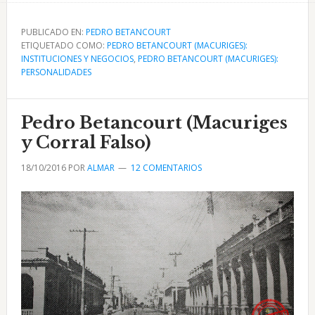
de
Francisco
PUBLICADO EN:
PEDRO BETANCOURT
ETIQUETADO COMO:
Maceira
PEDRO BETANCOURT (MACURIGES):
INSTITUCIONES Y NEGOCIOS
,
PEDRO BETANCOURT (MACURIGES):
Castro
PERSONALIDADES
gerente
de
Pedro Betancourt (Macuriges
la
Iglesias
y Corral Falso)
y
18/10/2016
POR
ALMAR
12 COMENTARIOS
Cía.