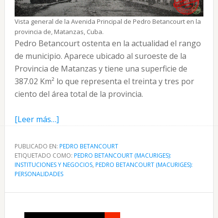
Vista general de la Avenida Principal de Pedro Betancourt en la
provincia de, Matanzas, Cuba.
Pedro Betancourt ostenta en la actualidad el rango
de municipio. Aparece ubicado al suroeste de la
Provincia de Matanzas y tiene una superficie de
387.02 Km² lo que representa el treinta y tres por
ciento del área total de la provincia.
acerca
[Leer más…]
de
Pedro
PUBLICADO EN:
PEDRO BETANCOURT
ETIQUETADO COMO:
Betancourt
PEDRO BETANCOURT (MACURIGES):
INSTITUCIONES Y NEGOCIOS
,
PEDRO BETANCOURT (MACURIGES):
(Macuriges
PERSONALIDADES
y
Corral
Falso)