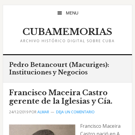
Saltar
Saltar
Saltar
al
a
al
MENU
contenido
la
pie
principal
barra
de
CUBAMEMORIAS
lateral
página
ARCHIVO HISTÓRICO DIGITAL SOBRE CUBA
principal
Pedro Betancourt (Macuriges):
Instituciones y Negocios
Francisco Maceira Castro
gerente de la Iglesias y Cía.
24/12/2019
POR
ALMAR
DEJA UN COMENTARIO
Francisco Maceira
Castro nació en A