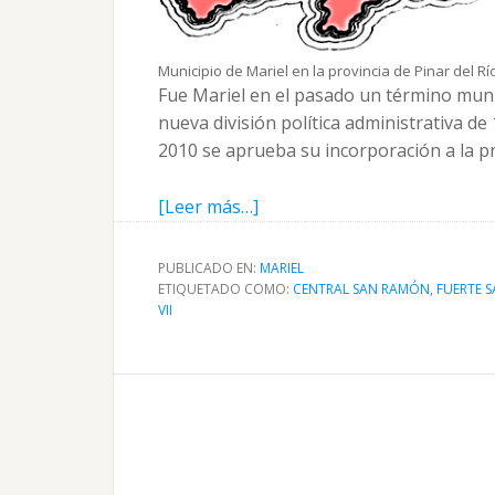
Municipio de Mariel en la provincia de Pinar del R
Fue Mariel en el pasado un término munic
nueva división política administrativa de
2010 se aprueba su incorporación a la pr
acerca
[Leer más…]
de
Mariel
PUBLICADO EN:
MARIEL
antiguo
ETIQUETADO COMO:
CENTRAL SAN RAMÓN
,
FUERTE S
VII
término
municipal
de
Pinar
del
Río