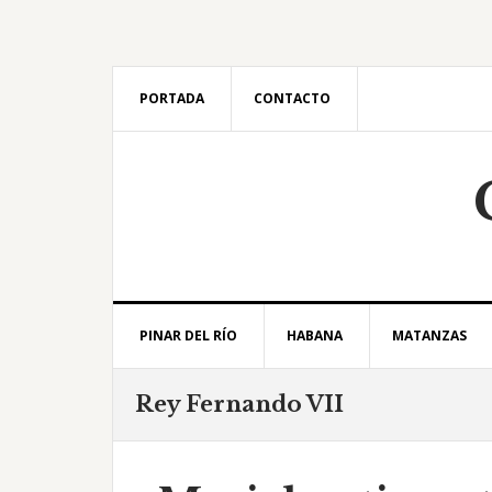
Saltar
Saltar
Saltar
Saltar
a
al
a
al
la
contenido
la
pie
navegación
principal
barra
de
PORTADA
CONTACTO
principal
lateral
página
principal
PINAR DEL RÍO
HABANA
MATANZAS
Rey Fernando VII