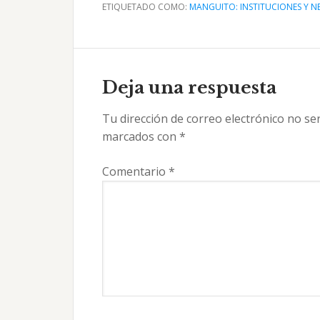
ETIQUETADO COMO:
MANGUITO: INSTITUCIONES Y 
Interacciones
con
Deja una respuesta
los
Tu dirección de correo electrónico no se
lectores
marcados con
*
Comentario
*