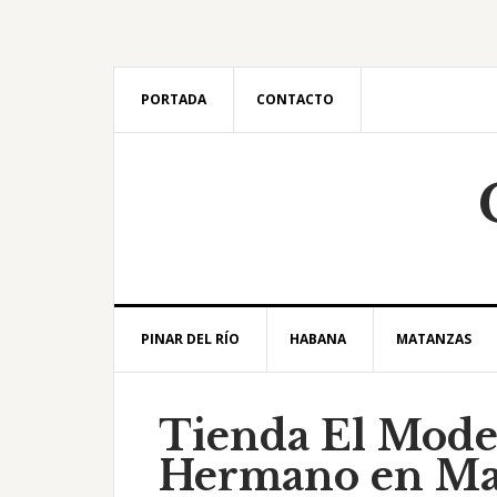
Saltar
Saltar
Saltar
Saltar
a
al
a
al
la
contenido
la
pie
navegación
principal
barra
de
PORTADA
CONTACTO
principal
lateral
página
principal
PINAR DEL RÍO
HABANA
MATANZAS
Tienda El Mode
Hermano en Ma