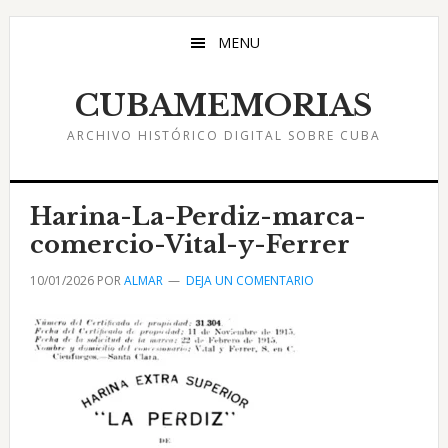
Saltar
Saltar
Saltar
al
a
al
MENU
contenido
la
pie
principal
barra
de
CUBAMEMORIAS
lateral
página
ARCHIVO HISTÓRICO DIGITAL SOBRE CUBA
principal
Harina-La-Perdiz-marca-
comercio-Vital-y-Ferrer
10/01/2026
POR
ALMAR
DEJA UN COMENTARIO