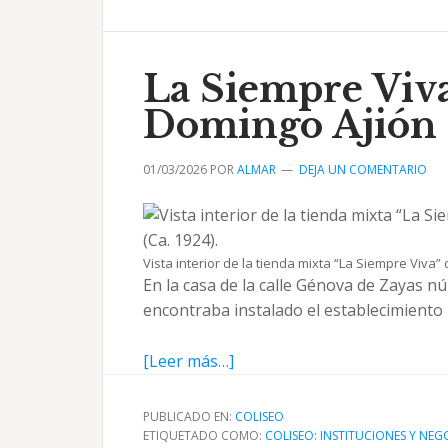
talabartería
de
Cornelio
La Siempre Viva
Hernández
Domingo Ajión
01/03/2026
POR
ALMAR
DEJA UN COMENTARIO
Vista interior de la tienda mixta “La Siempre Viva”
En la casa de la calle Génova de Zayas n
encontraba instalado el establecimiento
acerca
[Leer más…]
de
La
PUBLICADO EN:
COLISEO
Siempre
ETIQUETADO COMO:
COLISEO: INSTITUCIONES Y NEG