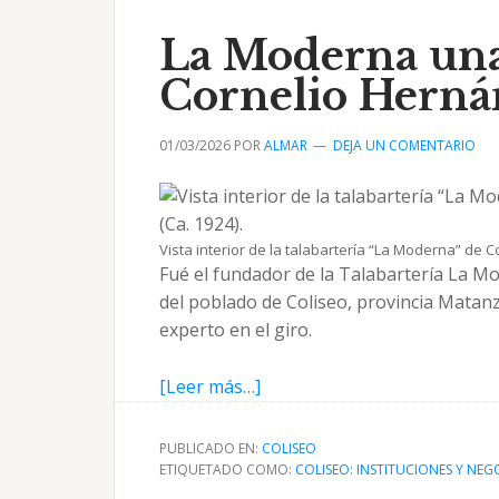
Eufrasio
Lamadrid
La Moderna una 
en
Cornelio Herná
Coliseo
01/03/2026
POR
ALMAR
DEJA UN COMENTARIO
Vista interior de la talabartería “La Moderna” de 
Fué el fundador de la Talabartería La 
del poblado de Coliseo, provincia Matan
experto en el giro.
acerca
[Leer más…]
de
La
PUBLICADO EN:
COLISEO
Moderna
ETIQUETADO COMO:
COLISEO: INSTITUCIONES Y NEG
una