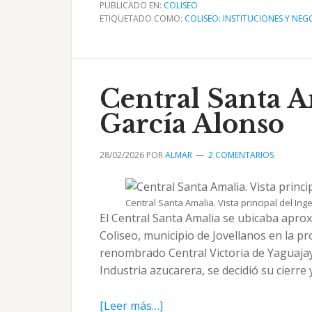
La
PUBLICADO EN:
COLISEO
Casa
ETIQUETADO COMO:
COLISEO: INSTITUCIONES Y NEG
Verde
de
Hermenegildo
Estupiñan
Central Santa A
en
García Alonso
Coliseo
28/02/2026
POR
ALMAR
2 COMENTARIOS
Central Santa Amalia. Vista principal del In
El Central Santa Amalia se ubicaba apro
Coliseo, municipio de Jovellanos en la p
renombrado Central Victoria de Yaguajay
Industria azucarera, se decidió su cierr
acerca
[Leer más…]