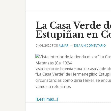
Viva
tienda
mixta
de
La Casa Verde 
Domingo
Estupiñan en Co
Ajión
01/03/2026
POR
ALMAR
DEJA UN COMENTARIO
Vista interior de la tienda mixta “La Casa Verde” 
“La Casa Verde” de Hermenegildo Estupi
circunstancias como diría Hekel, se encu
vamos a referirnos.
acerca
[Leer más…]
de