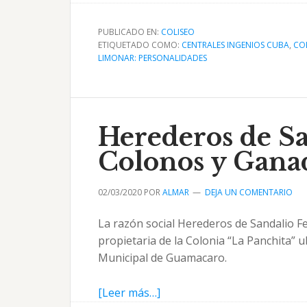
de
Central
PUBLICADO EN:
COLISEO
Santa
ETIQUETADO COMO:
CENTRALES INGENIOS CUBA
,
COL
LIMONAR: PERSONALIDADES
Amalia
de
Laurentino
García
Herederos de S
Alonso
Colonos y Gana
02/03/2020
POR
ALMAR
DEJA UN COMENTARIO
La razón social Herederos de Sandalio F
propietaria de la Colonia “La Panchita” 
Municipal de Guamacaro.
acerca
[Leer más…]