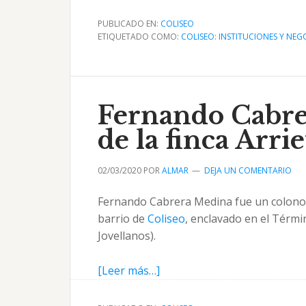
de
Herederos
PUBLICADO EN:
COLISEO
de
ETIQUETADO COMO:
COLISEO: INSTITUCIONES Y NEG
Sandalio
Fernández
Colonos
y
Fernando Cabre
Ganaderos
de la finca Arrie
02/03/2020
POR
ALMAR
DEJA UN COMENTARIO
Fernando Cabrera Medina fue un colono y a
barrio de
Coliseo
, enclavado en el Térm
Jovellanos).
acerca
[Leer más…]
de
Fernando