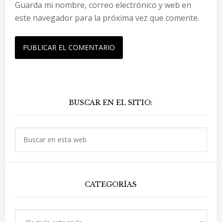
Guarda mi nombre, correo electrónico y web en
este navegador para la próxima vez que comente.
Barra
BUSCAR EN EL SITIO:
lateral
principal
Buscar
en
esta
web
CATEGORÍAS
Categorías