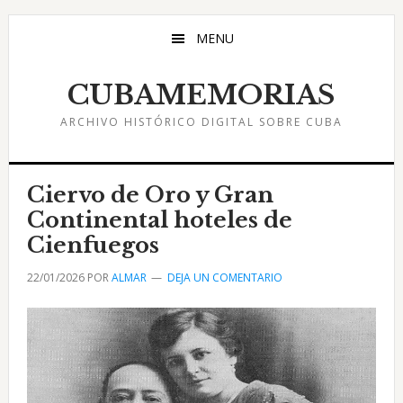
Saltar
Saltar
Saltar
al
a
al
MENU
contenido
la
pie
principal
barra
de
CUBAMEMORIAS
lateral
página
ARCHIVO HISTÓRICO DIGITAL SOBRE CUBA
principal
Ciervo de Oro y Gran
Continental hoteles de
Cienfuegos
22/01/2026
POR
ALMAR
DEJA UN COMENTARIO