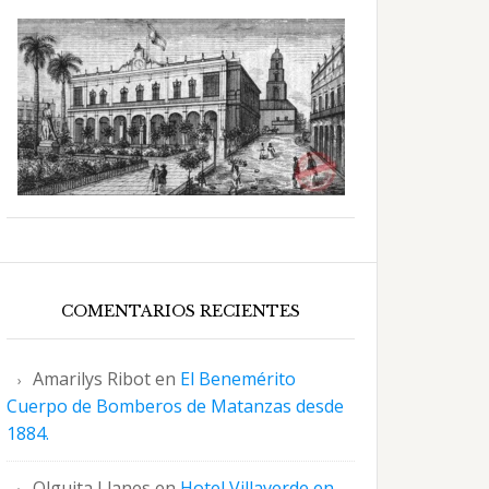
COMENTARIOS RECIENTES
Amarilys Ribot
en
El Benemérito
Cuerpo de Bomberos de Matanzas desde
1884.
Olguita Llanes
en
Hotel Villaverde en