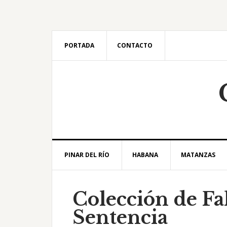
Saltar
Saltar
Saltar
Saltar
a
al
a
al
la
contenido
la
pie
navegación
principal
barra
de
PORTADA
CONTACTO
principal
lateral
página
principal
PINAR DEL RÍO
HABANA
MATANZAS
Colección de Fa
Sentencia