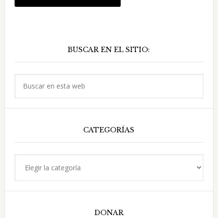
Barra
BUSCAR EN EL SITIO:
lateral
principal
Buscar
en
esta
web
CATEGORÍAS
Categorías
DONAR