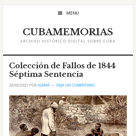
Saltar
Saltar
Saltar
al
a
al
MENU
contenido
la
pie
principal
barra
de
CUBAMEMORIAS
lateral
página
ARCHIVO HISTÓRICO DIGITAL SOBRE CUBA
principal
Colección de Fallos de 1844
Séptima Sentencia
26/02/2021
POR
ALMAR
DEJA UN COMENTARIO