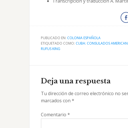
Transcripción y traducción A. Martín
PUBLICADO EN:
COLONIA ESPAÑOLA
ETIQUETADO COMO:
CUBA: CONSULADOS AMERICA
RUFUS KING
Interacciones
con
Deja una respuesta
los
Tu dirección de correo electrónico no se
lectores
marcados con
*
Comentario
*