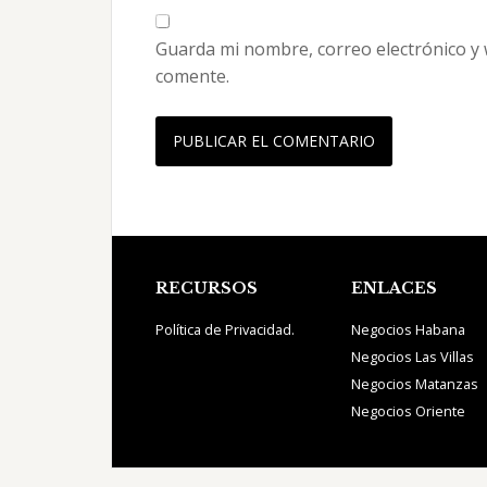
Guarda mi nombre, correo electrónico y
comente.
Footer
RECURSOS
ENLACES
Política de Privacidad.
Negocios Habana
Negocios Las Villas
Negocios Matanzas
Negocios Oriente