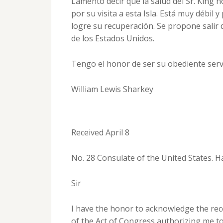
Lamento decir que la salud del Sr. King 
por su visita a esta Isla. Está muy débi
logre su recuperación. Se propone salir d
de los Estados Unidos.
Tengo el honor de ser su obediente serv
William Lewis Sharkey
Received April 8
No. 28 Consulate of the United States. 
Sir
I have the honor to acknowledge the rece
of the Act of Congress authorizing me to 