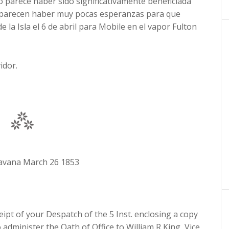
no parece haber sido significativamente beneficiada
l y parecen haber muy pocas esperanzas para que
e la Isla el 6 de abril para Mobile en el vapor Fulton
idor.
Havana March 26 1853
ipt of your Despatch of the 5 Inst. enclosing a copy
administer the Oath of Office to William R King, Vice