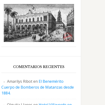
COMENTARIOS RECIENTES
Amarilys Ribot
en
El Benemérito
Cuerpo de Bomberos de Matanzas desde
1884.
Olguita Llanes
en
Hotel Villaverde en