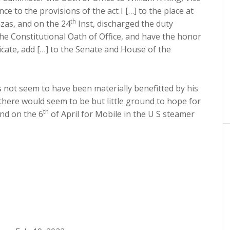
ce to the provisions of the act I […] to the place at
th
zas, and on the 24
Inst, discharged the duty
he Constitutional Oath of Office, and have the honor
ificate, add […] to the Senate and House of the
s not seem to have been materially benefitted by his
nd there would seem to be but little ground to hope for
th
and on the 6
of April for Mobile in the U S steamer