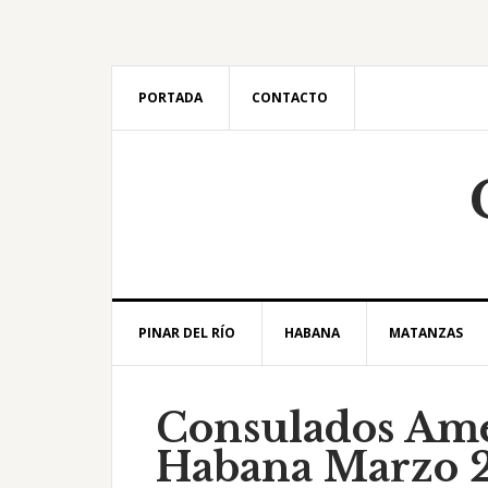
Saltar
Saltar
Saltar
Saltar
a
al
a
al
la
contenido
la
pie
navegación
principal
barra
de
PORTADA
CONTACTO
principal
lateral
página
principal
PINAR DEL RÍO
HABANA
MATANZAS
Consulados Ame
Habana Marzo 2