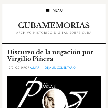
Saltar
Saltar
Saltar
al
a
al
MENU
contenido
la
pie
principal
barra
de
CUBAMEMORIAS
lateral
página
ARCHIVO HISTÓRICO DIGITAL SOBRE CUBA
principal
Discurso de la negación por
Virgilio Piñera
17/01/2019
POR
ALMAR
DEJA UN COMENTARIO