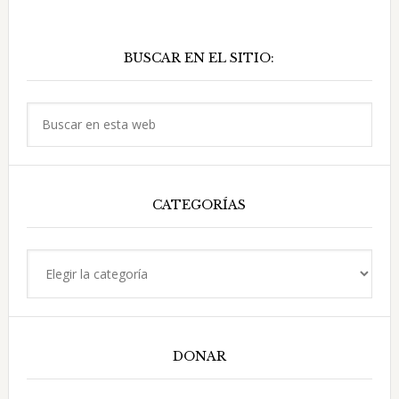
Barra
BUSCAR EN EL SITIO:
lateral
principal
Buscar
en
esta
web
CATEGORÍAS
Categorías
DONAR