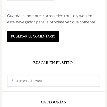
Guarda mi nombre, correo electrónico y web en
este navegador para la próxima vez que comente.
Barra
BUSCAR EN EL SITIO:
lateral
principal
Buscar
en
esta
web
CATEGORÍAS