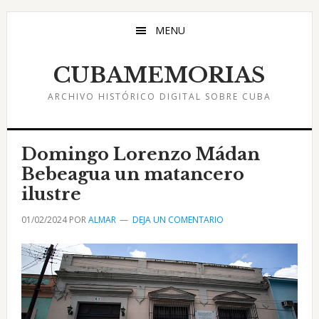
Saltar
Saltar
Saltar
al
a
al
MENU
contenido
la
pie
principal
barra
de
CUBAMEMORIAS
lateral
página
ARCHIVO HISTÓRICO DIGITAL SOBRE CUBA
principal
Domingo Lorenzo Mádan
Bebeagua un matancero
ilustre
01/02/2024
POR
ALMAR
DEJA UN COMENTARIO