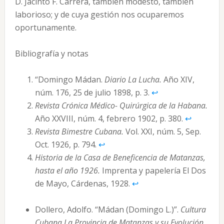
D. Jacinto F. Carrera, también modesto, también
laborioso; y de cuya gestión nos ocuparemos
oportunamente.
Bibliografía y notas
“Domingo Mádan.
Diario La Lucha.
Año XIV,
núm. 176, 25 de julio 1898, p. 3.
↩︎
Revista Crónica Médico- Quirúrgica de la Habana.
Año XXVIII, núm. 4, febrero 1902, p. 380.
↩︎
Revista Bimestre Cubana.
Vol. XXI, núm. 5, Sep.
Oct. 1926, p. 794.
↩︎
Historia de la Casa de Beneficencia de Matanzas,
hasta el año 1926.
Imprenta y papelería El Dos
de Mayo, Cárdenas, 1928.
↩︎
Dollero, Adolfo. “Mádan (Domingo L.)”.
Cultura
Cubana La Provincia de Matanzas y su Evolución
.