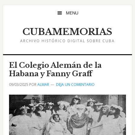
Saltar
Saltar
Saltar
al
a
al
MENU
contenido
la
pie
principal
barra
de
CUBAMEMORIAS
lateral
página
ARCHIVO HISTÓRICO DIGITAL SOBRE CUBA
principal
El Colegio Alemán de la
Habana y Fanny Graff
09/03/2025
POR
ALMAR
DEJA UN COMENTARIO