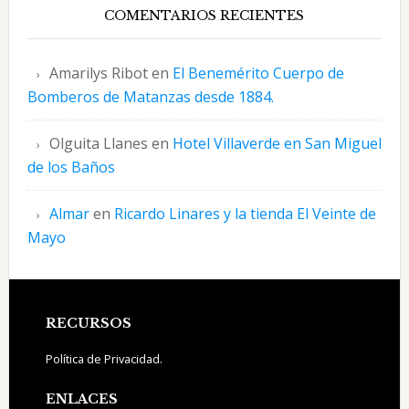
COMENTARIOS RECIENTES
Amarilys Ribot
en
El Benemérito Cuerpo de
Bomberos de Matanzas desde 1884.
Olguita Llanes
en
Hotel Villaverde en San Miguel
de los Baños
Almar
en
Ricardo Linares y la tienda El Veinte de
Mayo
Footer
RECURSOS
Política de Privacidad.
ENLACES