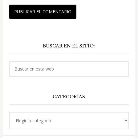
Barra
BUSCAR EN EL SITIO:
lateral
principal
Buscar
en
esta
web
CATEGORÍAS
Categorías