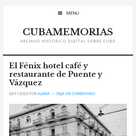
Saltar
Saltar
Saltar
al
a
al
MENU
contenido
la
pie
principal
barra
de
CUBAMEMORIAS
lateral
página
ARCHIVO HISTÓRICO DIGITAL SOBRE CUBA
principal
El Fénix hotel café y
restaurante de Puente y
Vázquez
03/11/2025
POR
ALMAR
DEJA UN COMENTARIO