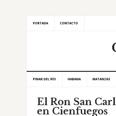
Saltar
Saltar
Saltar
Saltar
a
al
a
al
la
contenido
la
pie
navegación
principal
barra
de
PORTADA
CONTACTO
principal
lateral
página
principal
PINAR DEL RÍO
HABANA
MATANZAS
El Ron San Carl
en Cienfuegos