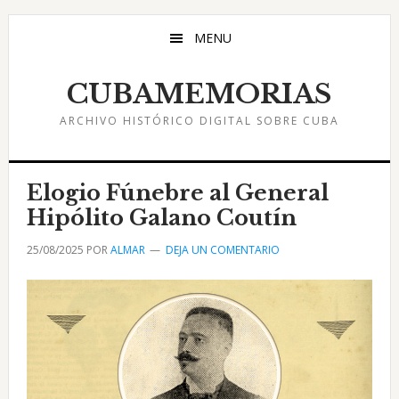
Saltar
Saltar
Saltar
al
a
al
MENU
contenido
la
pie
principal
barra
de
CUBAMEMORIAS
lateral
página
ARCHIVO HISTÓRICO DIGITAL SOBRE CUBA
principal
Elogio Fúnebre al General
Hipólito Galano Coutín
25/08/2025
POR
ALMAR
DEJA UN COMENTARIO