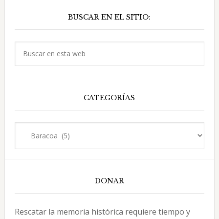
Barra
la
BUSCAR EN EL SITIO:
lateral
Asunción
villa
principal
primada
Buscar
en
esta
web
CATEGORÍAS
Categorías
DONAR
Rescatar la memoria histórica requiere tiempo y