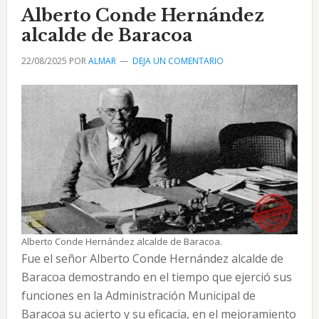
fideos
Alberto Conde Hernández
de
alcalde de Baracoa
Alberto
22/08/2025
POR
ALMAR
DEJA UN COMENTARIO
Hernández
Alberto Conde Hernández alcalde de Baracoa.
Fue el señor Alberto Conde Hernández alcalde de
Baracoa demostrando en el tiempo que ejerció sus
funciones en la Administración Municipal de
Baracoa su acierto y su eficacia, en el mejoramiento