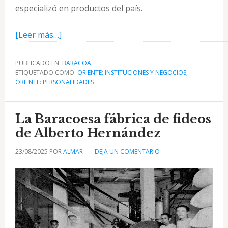
especializó en productos del país.
acerca
[Leer más…]
de
J.
PUBLICADO EN:
BARACOA
ETIQUETADO COMO:
García
ORIENTE: INSTITUCIONES Y NEGOCIOS
,
ORIENTE: PERSONALIDADES
Ríos
comerciantes
y
La Baracoesa fábrica de fideos
banqueros
de Alberto Hernández
de
23/08/2025
POR
ALMAR
DEJA UN COMENTARIO
Baracoa