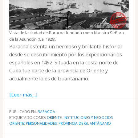
Vista de la ciudad de Baracoa fundada como Nuestra Señora
de la Asunción (Ca. 1929).
Baracoa ostenta un hermoso y brillante historial
desde su descubrimiento por los expedicionarios
españoles en 1492. Situada en la costa norte de
Cuba fue parte de la provincia de Oriente y
actualmente lo es de Guantánamo.
acerca
[Leer más…]
de
Baracoa
PUBLICADO EN:
BARACOA
ETIQUETADO COMO:
Nuestra
ORIENTE: INSTITUCIONES Y NEGOCIOS
,
ORIENTE: PERSONALIDADES
,
PROVINCIA DE GUANTÁNAMO
Señora
de