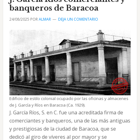
Galano
banqueros de Baracoa
Coutín
24/08/2025
POR
ALMAR
DEJA UN COMENTARIO
Edificio de estilo colonial ocupado por las oficinas y almacenes
de J. García y Ríos en Baracoa (Ca. 1929).
J. García Ríos, S. en C. fue una acreditada firma de
comerciantes y banqueros, una de las más antiguas
y prestigiosas de la ciudad de Baracoa, que se
dedicó al giro de víveres al por mayor y se