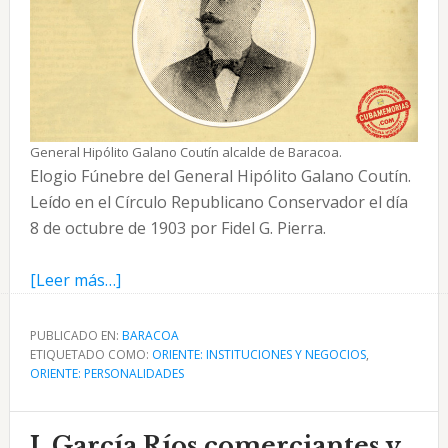
General Hipólito Galano Coutín alcalde de Baracoa.
Elogio Fúnebre del General Hipólito Galano Coutín.
Leído en el Círculo Republicano Conservador el día
8 de octubre de 1903 por Fidel G. Pierra.
acerca
[Leer más…]
de
Elogio
PUBLICADO EN:
BARACOA
ETIQUETADO COMO:
Fúnebre
ORIENTE: INSTITUCIONES Y NEGOCIOS
,
ORIENTE: PERSONALIDADES
al
General
Hipólito
J. García Ríos comerciantes y