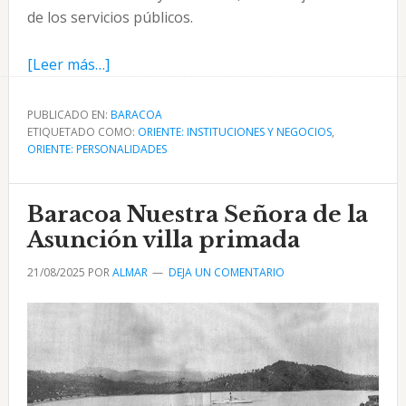
de los servicios públicos.
acerca
[Leer más…]
de
Alberto
PUBLICADO EN:
BARACOA
ETIQUETADO COMO:
Conde
ORIENTE: INSTITUCIONES Y NEGOCIOS
,
ORIENTE: PERSONALIDADES
Hernández
alcalde
de
Baracoa Nuestra Señora de la
Baracoa
Asunción villa primada
21/08/2025
POR
ALMAR
DEJA UN COMENTARIO