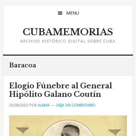
Saltar
Saltar
Saltar
al
a
al
MENU
contenido
la
pie
principal
barra
de
CUBAMEMORIAS
lateral
página
ARCHIVO HISTÓRICO DIGITAL SOBRE CUBA
principal
Baracoa
Elogio Fúnebre al General
Hipólito Galano Coutín
25/08/2025
POR
ALMAR
DEJA UN COMENTARIO