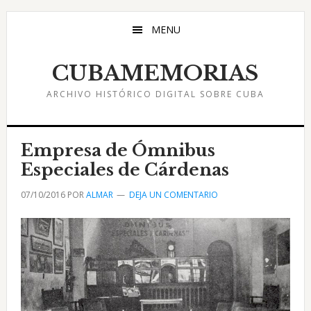
Saltar
Saltar
Saltar
al
a
al
MENU
contenido
la
pie
principal
barra
de
CUBAMEMORIAS
lateral
página
ARCHIVO HISTÓRICO DIGITAL SOBRE CUBA
principal
Empresa de Ómnibus
Especiales de Cárdenas
07/10/2016
POR
ALMAR
DEJA UN COMENTARIO