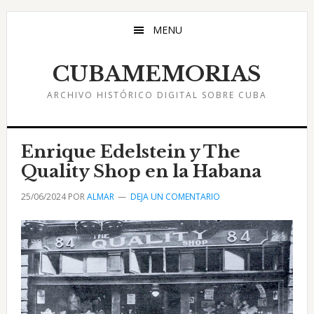
Saltar
Saltar
Saltar
al
a
al
MENU
contenido
la
pie
principal
barra
de
CUBAMEMORIAS
lateral
página
ARCHIVO HISTÓRICO DIGITAL SOBRE CUBA
principal
Enrique Edelstein y The
Quality Shop en la Habana
25/06/2024
POR
ALMAR
DEJA UN COMENTARIO