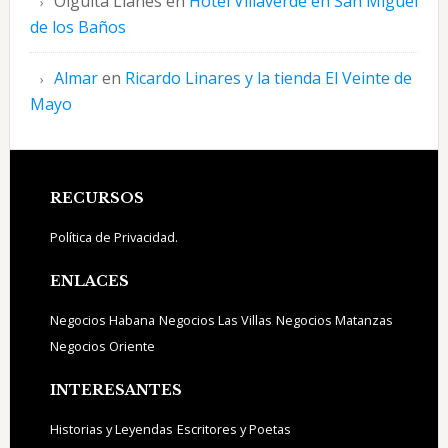
Olguita Llanes
en
Hotel Villaverde en San Miguel
de los Baños
Almar
en
Ricardo Linares y la tienda El Veinte de
Mayo
Footer
RECURSOS
Política de Privacidad.
ENLACES
Negocios Habana
Negocios Las Villas
Negocios Matanzas
Negocios Oriente
INTERESANTES
Historias y Leyendas
Escritores y Poetas