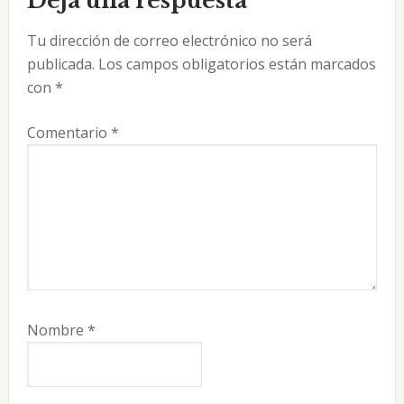
Deja una respuesta
con
Tu dirección de correo electrónico no será
los
publicada.
Los campos obligatorios están marcados
lectores
con
*
Comentario
*
Nombre
*