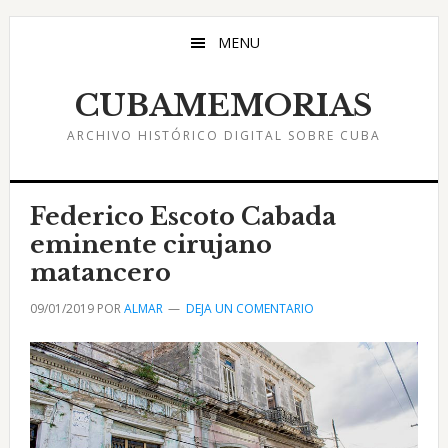
Saltar
Saltar
Saltar
al
a
al
MENU
contenido
la
pie
principal
barra
de
CUBAMEMORIAS
lateral
página
ARCHIVO HISTÓRICO DIGITAL SOBRE CUBA
principal
Federico Escoto Cabada
eminente cirujano
matancero
09/01/2019
POR
ALMAR
DEJA UN COMENTARIO