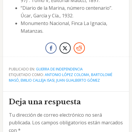
97)”. Tomo V, Editorial Maucci, 1897.
“Diario de la Marina, número centenario”.
Úcar, García y Cía., 1932.
Monumento Nacional, Finca La Ignacia,
Matanzas.
PUBLICADO EN:
GUERRA DE INDEPENDENCIA
ETIQUETADO COMO:
ANTONIO LÓPEZ COLOMA
,
BARTOLOMÉ
MASÓ
,
EMILIO CALLEJA ISASI
,
JUAN GUALBERTO GÓMEZ
Interacciones
Deja una respuesta
con
Tu dirección de correo electrónico no será
los
publicada.
Los campos obligatorios están marcados
lectores
con
*