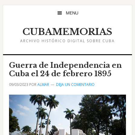
Saltar
Saltar
Saltar
al
a
al
MENU
contenido
la
pie
principal
barra
de
CUBAMEMORIAS
lateral
página
ARCHIVO HISTÓRICO DIGITAL SOBRE CUBA
principal
Guerra de Independencia en
Cuba el 24 de febrero 1895
09/03/2023
POR
ALMAR
DEJA UN COMENTARIO