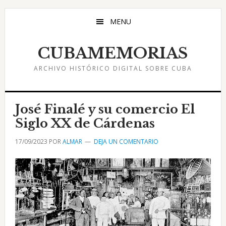
Saltar
Saltar
Saltar
al
a
al
MENU
contenido
la
pie
principal
barra
de
CUBAMEMORIAS
lateral
página
ARCHIVO HISTÓRICO DIGITAL SOBRE CUBA
principal
José Finalé y su comercio El
Siglo XX de Cárdenas
17/09/2023
POR
ALMAR
DEJA UN COMENTARIO