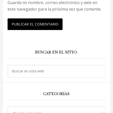
Guarda mi nombre, correo electrónico y web en
este navegador para la próxima vez que comente.
Barra
BUSCAR EN EL SITIO:
lateral
principal
Buscar
en
esta
web
CATEGORÍAS
Categorías