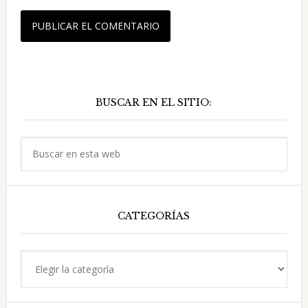
Barra
BUSCAR EN EL SITIO:
lateral
principal
Buscar
en
esta
web
CATEGORÍAS
Categorías