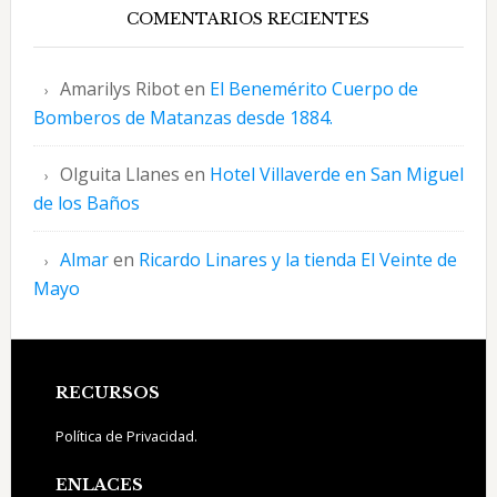
COMENTARIOS RECIENTES
Amarilys Ribot
en
El Benemérito Cuerpo de
Bomberos de Matanzas desde 1884.
Olguita Llanes
en
Hotel Villaverde en San Miguel
de los Baños
Almar
en
Ricardo Linares y la tienda El Veinte de
Mayo
Footer
RECURSOS
Política de Privacidad.
ENLACES