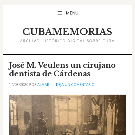
Saltar
Saltar
Saltar
al
a
al
MENU
contenido
la
pie
principal
barra
de
CUBAMEMORIAS
lateral
página
ARCHIVO HISTÓRICO DIGITAL SOBRE CUBA
principal
José M. Veulens un cirujano
dentista de Cárdenas
14/03/2026
POR
ALMAR
DEJA UN COMENTARIO