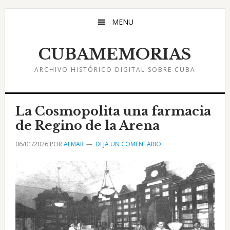
Saltar
Saltar
Saltar
al
a
al
MENU
contenido
la
pie
principal
barra
de
CUBAMEMORIAS
lateral
página
ARCHIVO HISTÓRICO DIGITAL SOBRE CUBA
principal
La Cosmopolita una farmacia
de Regino de la Arena
06/01/2026
POR
ALMAR
DEJA UN COMENTARIO