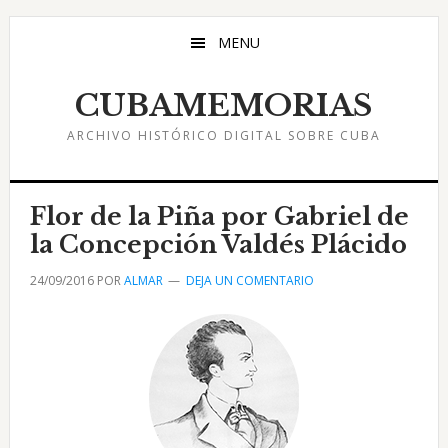
Saltar
Saltar
Saltar
al
a
al
MENU
contenido
la
pie
principal
barra
de
CUBAMEMORIAS
lateral
página
ARCHIVO HISTÓRICO DIGITAL SOBRE CUBA
principal
Flor de la Piña por Gabriel de
la Concepción Valdés Plácido
24/09/2016
POR
ALMAR
DEJA UN COMENTARIO