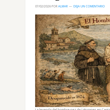
07/02/2026
POR
ALMAR
DEJA UN COMENTARIO
La leyenda del hombre-pez de Liérganes en Cant