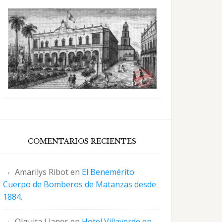
COMENTARIOS RECIENTES
Amarilys Ribot
en
El Benemérito
Cuerpo de Bomberos de Matanzas desde
1884.
Olguita Llanes
en
Hotel Villaverde en