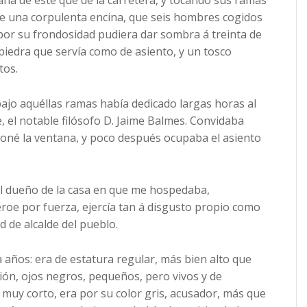
ana de éste que de la carretera, y tocando sus ramas
ase una corpulenta encina, que seis hombres cogidos
por su frondosidad pudiera dar sombra á treinta de
a piedra que servía como de asiento, y un tosco
tos.
ajo aquéllas ramas había dedicado largas horas al
e, el notable filósofo D. Jaime Balmes. Convidaba
ndoné la ventana, y poco después ocupaba el asiento
l dueño de la casa en que me hospedaba,
roe por fuerza, ejercía tan á disgusto propio como
d de alcalde del pueblo.
ños: era de estatura regular, más bien alto que
ión, ojos negros, pequeños, pero vivos y de
 muy corto, era por su color gris, acusador, más que