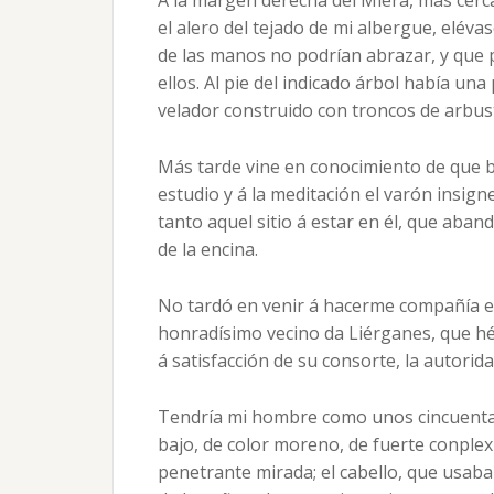
A la margen derecha del Miera, más cerc
el alero del tejado de mi albergue, elév
de las manos no podrían abrazar, y que 
ellos. Al pie del indicado árbol había un
velador construido con troncos de arbus
Más tarde vine en conocimiento de que b
estudio y á la meditación el varón insign
tanto aquel sitio á estar en él, que aba
de la encina.
No tardó en venir á hacerme compañía e
honradísimo vecino da Liérganes, que hé
á satisfacción de su consorte, la autorida
Tendría mi hombre como unos cincuenta a
bajo, de color moreno, de fuerte conplex
penetrante mirada; el cabello, que usaba