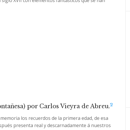
siglo XVII con elementos fantásticos que se han
2
tañesa) por Carlos Vieyra de Abreu.
memoria los recuerdos de la primera edad, de esa
espués presenta real y descarnadamente á nuestros