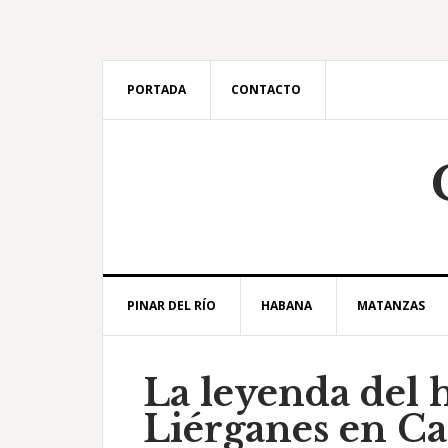
Saltar
Saltar
Saltar
Saltar
a
al
a
al
la
contenido
la
pie
navegación
principal
barra
de
PORTADA
CONTACTO
principal
lateral
página
principal
PINAR DEL RÍO
HABANA
MATANZAS
La leyenda del
Liérganes en Ca