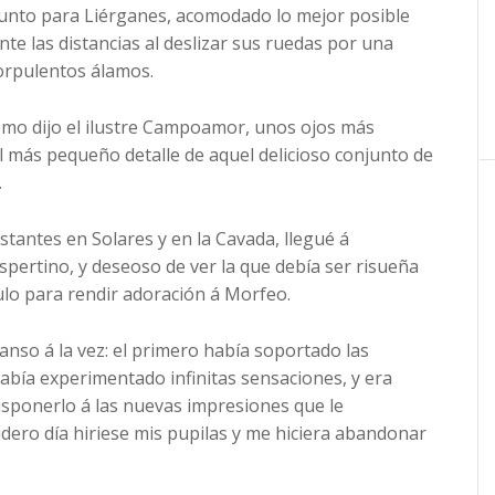
 punto para Liérganes, acomodado lo mejor posible
te las distancias al deslizar sus ruedas por una
orpulentos álamos.
omo dijo el ilustre Campoamor, unos ojos más
l más pequeño detalle de aquel delicioso conjunto de
.
tantes en Solares y en la Cavada, llegué á
spertino, y deseoso de ver la que debía ser risueña
ulo para rendir adoración á Morfeo.
anso á la vez: el primero había soportado las
había experimentado infinitas sensaciones, y era
isponerlo á las nuevas impresiones que le
dero día hiriese mis pupilas y me hiciera abandonar