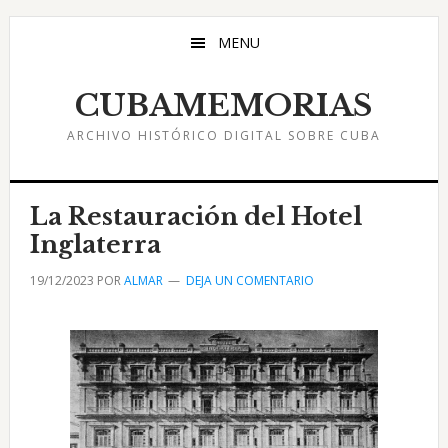
Saltar
Saltar
Saltar
al
a
al
MENU
contenido
la
pie
principal
barra
de
CUBAMEMORIAS
lateral
página
ARCHIVO HISTÓRICO DIGITAL SOBRE CUBA
principal
La Restauración del Hotel
Inglaterra
19/12/2023
POR
ALMAR
DEJA UN COMENTARIO