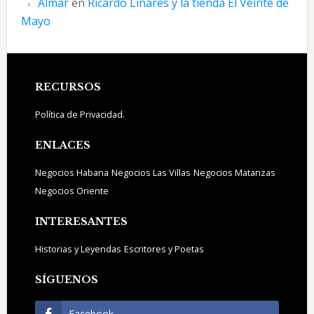
Almar
en
Ricardo Linares y la tienda El Veinte de
Mayo
Footer
RECURSOS
Política de Privacidad.
ENLACES
Negocios Habana
Negocios Las Villas
Negocios Matanzas
Negocios Oriente
INTERESANTES
Historias y Leyendas
Escritores y Poetas
SÍGUENOS
Facebook