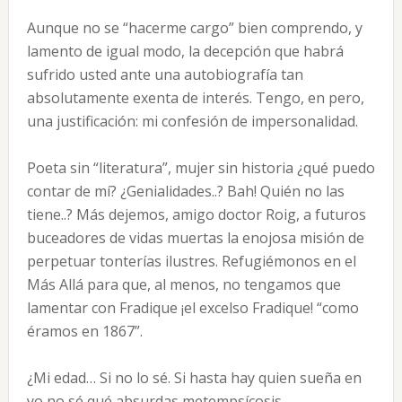
Aunque no se “hacerme cargo” bien comprendo, y
lamento de igual modo, la decepción que habrá
sufrido usted ante una autobiografía tan
absolutamente exenta de interés. Tengo, en pero,
una justificación: mi confesión de impersonalidad.
Poeta sin “literatura”, mujer sin historia ¿qué puedo
contar de mí? ¿Genialida­des..? Bah! Quién no las
tiene..? Más dejemos, amigo doctor Roig, a futuros
buceadores de vidas muertas la enojosa misión de
perpetuar tonterías ilustres. Refugié­monos en el
Más Allá para que, al menos, no tengamos que
lamentar con Fradique ¡el excelso Fradique! “como
éramos en 1867”.
¿Mi edad… Si no lo sé. Si hasta hay quien sueña en
yo no sé qué absurdas metempsícosis.