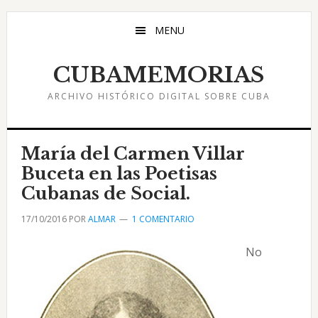
Saltar
Saltar
Saltar
al
a
al
MENU
contenido
la
pie
principal
barra
de
CUBAMEMORIAS
lateral
página
ARCHIVO HISTÓRICO DIGITAL SOBRE CUBA
principal
María del Carmen Villar
Buceta en las Poetisas
Cubanas de Social.
17/10/2016
POR
ALMAR
1 COMENTARIO
No