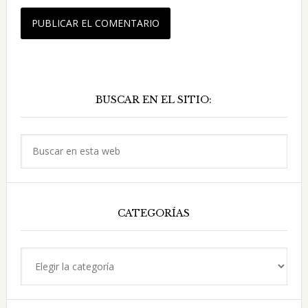
Barra
BUSCAR EN EL SITIO:
lateral
principal
Buscar
en
esta
web
CATEGORÍAS
Categorías