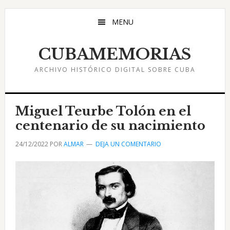
Saltar
Saltar
Saltar
al
a
al
MENU
contenido
la
pie
principal
barra
de
CUBAMEMORIAS
lateral
página
ARCHIVO HISTÓRICO DIGITAL SOBRE CUBA
principal
Miguel Teurbe Tolón en el
centenario de su nacimiento
24/12/2022
POR
ALMAR
DEJA UN COMENTARIO