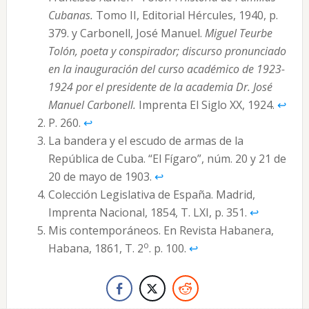
Cubanas.
Tomo II, Editorial Hércules, 1940, p.
379. y Carbonell, José Manuel.
Miguel Teurbe
Tolón, poeta y conspirador; discurso pronunciado
en la inauguración del curso académico de 1923-
1924 por el presidente de la academia Dr. José
Manuel Carbonell.
Imprenta El Siglo XX, 1924.
↩︎
P. 260.
↩︎
La bandera y el escudo de armas de la
República de Cuba. “El Fígaro”, núm. 20 y 21 de
20 de mayo de 1903.
↩︎
Colección Legislativa de España. Madrid,
Imprenta Nacional, 1854, T. LXI, p. 351.
↩︎
Mis contemporáneos. En Revista Habanera,
o
Habana, 1861, T. 2
. p. 100.
↩︎