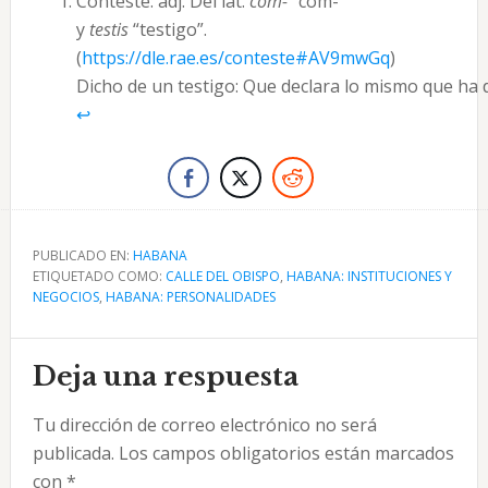
Conteste: adj. Del lat.
com-
“com-”
y
testis
“testigo”.
(
https://dle.rae.es/conteste#AV9mwGq
)
Dicho de un testigo: Que declara lo mismo que ha d
↩︎
PUBLICADO EN:
HABANA
ETIQUETADO COMO:
CALLE DEL OBISPO
,
HABANA: INSTITUCIONES Y
NEGOCIOS
,
HABANA: PERSONALIDADES
Interacciones
Deja una respuesta
con
Tu dirección de correo electrónico no será
los
publicada.
Los campos obligatorios están marcados
lectores
con
*