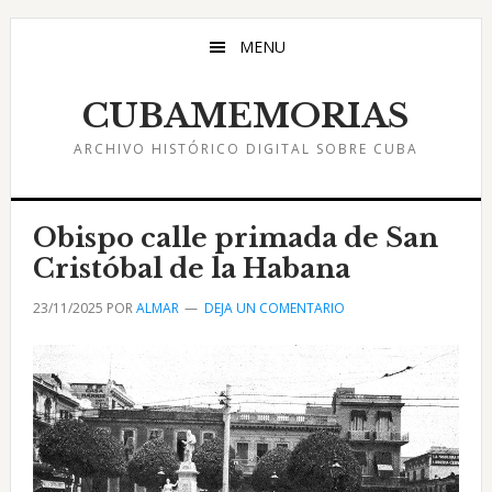
Saltar
Saltar
Saltar
al
a
al
MENU
contenido
la
pie
principal
barra
de
CUBAMEMORIAS
lateral
página
ARCHIVO HISTÓRICO DIGITAL SOBRE CUBA
principal
Obispo calle primada de San
Cristóbal de la Habana
23/11/2025
POR
ALMAR
DEJA UN COMENTARIO