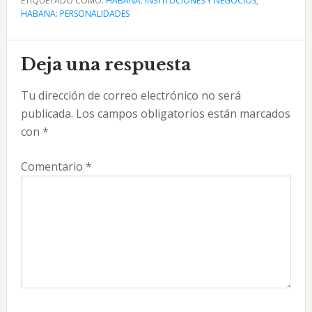
ETIQUETADO COMO:
HABANA: INSTITUCIONES Y NEGOCIOS
,
HABANA: PERSONALIDADES
Interacciones
Deja una respuesta
con
Tu dirección de correo electrónico no será
los
publicada.
Los campos obligatorios están marcados
lectores
con
*
Comentario
*