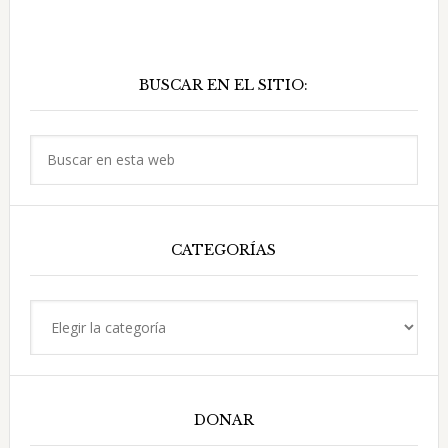
Barra
BUSCAR EN EL SITIO:
lateral
principal
Buscar
en
esta
web
CATEGORÍAS
Categorías
DONAR