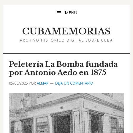
Saltar
Saltar
Saltar
al
a
al
MENU
contenido
la
pie
principal
barra
de
CUBAMEMORIAS
lateral
página
ARCHIVO HISTÓRICO DIGITAL SOBRE CUBA
principal
Peletería La Bomba fundada
por Antonio Aedo en 1875
05/06/2025
POR
ALMAR
DEJA UN COMENTARIO