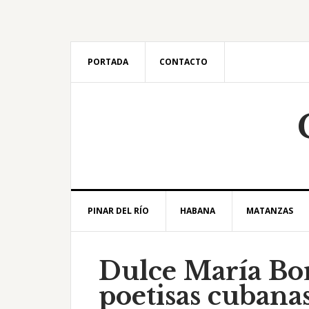
Saltar
Saltar
Saltar
Saltar
a
al
a
al
la
contenido
la
pie
navegación
principal
barra
de
PORTADA
CONTACTO
principal
lateral
página
principal
PINAR DEL RÍO
HABANA
MATANZAS
Dulce María Bo
poetisas cubana