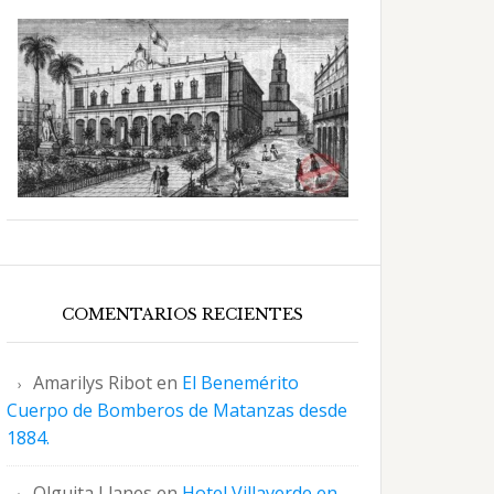
COMENTARIOS RECIENTES
Amarilys Ribot
en
El Benemérito
Cuerpo de Bomberos de Matanzas desde
1884.
Olguita Llanes
en
Hotel Villaverde en