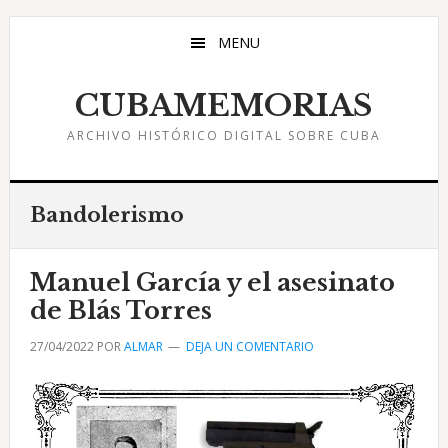
Saltar
Saltar
Saltar
al
a
al
MENU
contenido
la
pie
principal
barra
de
CUBAMEMORIAS
lateral
página
ARCHIVO HISTÓRICO DIGITAL SOBRE CUBA
principal
Bandolerismo
Manuel García y el asesinato
de Blás Torres
27/04/2022
POR
ALMAR
DEJA UN COMENTARIO