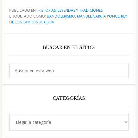
de
Manuel
PUBLICADO EN:
HISTORIAS, LEYENDAS Y TRADICIONES
ETIQUETADO COMO:
García
BANDOLERISMO
,
MANUEL GARCÍA PONCE
,
REY
DE LOS CAMPOS DE CUBA
y
el
Barra
asesinato
BUSCAR EN EL SITIO:
lateral
de
Blás
principal
Torres
Buscar
en
esta
web
CATEGORÍAS
Categorías