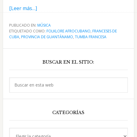
acerca
[Leer más…]
de
En
PUBLICADO EN:
MÚSICA
ETIQUETADO COMO:
la
FOLKLORE AFROCUBANO
,
FRANCESES DE
CUBA
,
PROVINCIA DE GUANTÁNAMO
,
TUMBA FRANCESA
tierra
de
Barra
la
BUSCAR EN EL SITIO:
lateral
Tumba
Francesa
principal
y
Buscar
el
en
Masón
esta
en
web
Oriente
CATEGORÍAS
Categorías