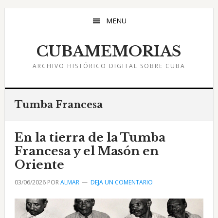
Saltar
Saltar
Saltar
al
a
al
MENU
contenido
la
pie
principal
barra
de
CUBAMEMORIAS
lateral
página
ARCHIVO HISTÓRICO DIGITAL SOBRE CUBA
principal
Tumba Francesa
En la tierra de la Tumba
Francesa y el Masón en
Oriente
03/06/2026
POR
ALMAR
DEJA UN COMENTARIO