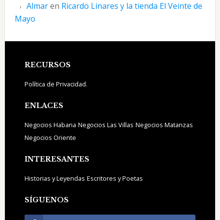
Almar
en
Ricardo Linares y la tienda El Veinte de
Mayo
Footer
RECURSOS
Política de Privacidad.
ENLACES
Negocios Habana
Negocios Las Villas
Negocios Matanzas
Negocios Oriente
INTERESANTES
Historias y Leyendas
Escritores y Poetas
SÍGUENOS