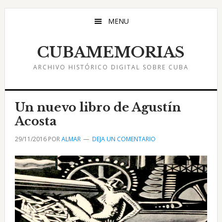
Saltar
Saltar
Saltar
al
a
al
MENU
contenido
la
pie
principal
barra
de
CUBAMEMORIAS
lateral
página
ARCHIVO HISTÓRICO DIGITAL SOBRE CUBA
principal
Un nuevo libro de Agustín
Acosta
29/11/2016
POR
ALMAR
DEJA UN COMENTARIO