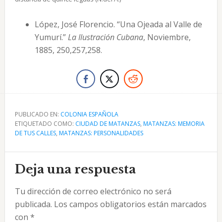
López, José Florencio. “Una Ojeada al Valle de
Yumurí.”
La Ilustración Cubana
, Noviembre,
1885, 250,257,258.
PUBLICADO EN:
COLONIA ESPAÑOLA
ETIQUETADO COMO:
CIUDAD DE MATANZAS
,
MATANZAS: MEMORIA
DE TUS CALLES
,
MATANZAS: PERSONALIDADES
Interacciones
Deja una respuesta
con
Tu dirección de correo electrónico no será
los
publicada.
Los campos obligatorios están marcados
lectores
con
*