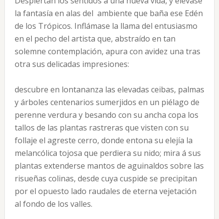
Despiertan los sentidos á una nueva vida, y elévase
la fantasía en alas del ambiente que baña ese Edén
de los Trópicos. Inflámase la llama del entusiasmo
en el pecho del artista que, abstraído en tan
solemne contemplación, apura con avidez una tras
otra sus delicadas impresiones:
descubre en lontananza las elevadas ceibas, palmas
y árboles centenarios sumerjidos en un piélago de
perenne verdura y besando con su ancha copa los
tallos de las plantas rastreras que visten con su
follaje el agreste cerro, donde entona su elejía la
melancólica tojosa que perdiera su nido; mira á sus
plantas extenderse mantos de aguinaldos sobre las
risueñas colinas, desde cuya cuspide se precipitan
por el opuesto lado raudales de eterna vejetación
al fondo de los valles.