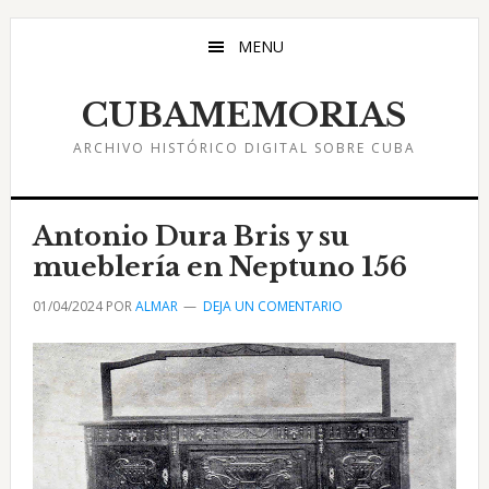
Saltar
Saltar
Saltar
al
a
al
MENU
contenido
la
pie
principal
barra
de
CUBAMEMORIAS
lateral
página
ARCHIVO HISTÓRICO DIGITAL SOBRE CUBA
principal
Antonio Dura Bris y su
mueblería en Neptuno 156
01/04/2024
POR
ALMAR
DEJA UN COMENTARIO