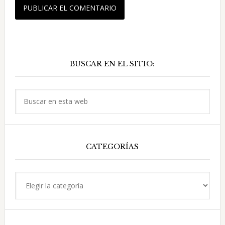
Barra
BUSCAR EN EL SITIO:
lateral
principal
Buscar
en
esta
web
CATEGORÍAS
Categorías