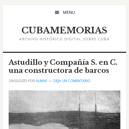
Saltar
Saltar
Saltar
al
a
al
MENU
contenido
la
pie
principal
barra
de
CUBAMEMORIAS
lateral
página
ARCHIVO HISTÓRICO DIGITAL SOBRE CUBA
principal
Astudillo y Compañía S. en C.
una constructora de barcos
29/03/2025
POR
ALMAR
DEJA UN COMENTARIO