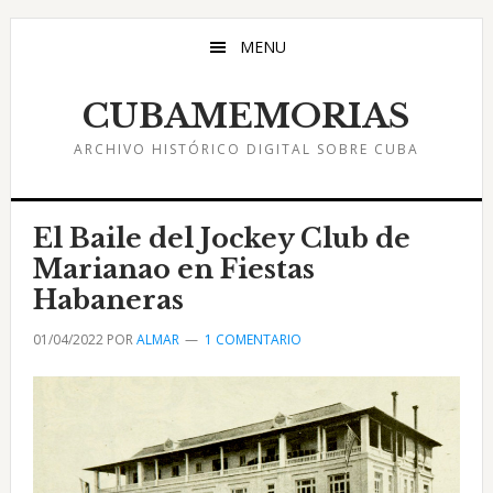
Saltar
Saltar
Saltar
al
a
al
MENU
contenido
la
pie
principal
barra
de
CUBAMEMORIAS
lateral
página
ARCHIVO HISTÓRICO DIGITAL SOBRE CUBA
principal
El Baile del Jockey Club de
Marianao en Fiestas
Habaneras
01/04/2022
POR
ALMAR
1 COMENTARIO